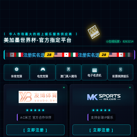
首页
>
nba
多宝电竞|Home_多宝电竞|Home
多宝电竞|Home_多宝电竞|Home⚓【七律·夏荷推荐】⚓是中
国知名综合娱乐网站.多宝电竞业务包含体育,彩票,电竞,棋牌,
电子娱乐,真人视讯,一直深受广大群众的喜爱,多年来一直致力
于为您提供最稳定的APP,官网,平台,入口,网页版.
QQ
邮箱
文章数
阅读量