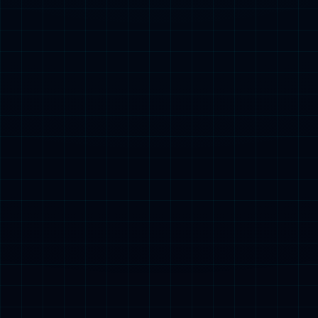
1642
世界上最好的足球队：利物浦、曼城、切尔
西、阿森纳排名如何？
1639
纽卡斯尔正运作前阿森纳门将转会事宜，埃迪
豪急需旧部解燃眉之急
1631
北伦敦德比“转会版”：边锋争夺热刺领先，弗
兰克有望抢塔帅对象
1622
站点信息
文章总数:1386
页面总数:1
分类总数:7