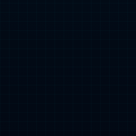
热门文章
西甲：阿拉维斯VS莱万特 比分分析
2893
耻辱赛季后的推倒重建：皇马夏窗大清洗，三
大球星的告别序曲
1669
弗洛伦蒂诺·佩雷斯是如何成为皇马教父的？
1655
英超回顾：边拆边建！曼城引援有条不紊，留
人引援两手抓，剑指英超五连冠
1648
1-2到5-2！穆里尼奥率费内巴切逆转，主场强
势晋级欧冠正赛