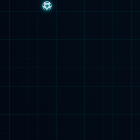
...
考虑到埃尔切
持不败。如果
#
2025-08-16
1或1-0（
北伦敦德比“转会版”：边锋争夺
力，为留在西
热刺领先，弗兰克有望抢塔帅对
...
象
#马竞
#
2025-08-16
1-2到5-2！穆里尼奥率费内巴切
#皇家贝蒂斯
逆转，主场强势晋级欧冠正赛
...
0
#
2025-08-16
英超回顾：边拆边建！曼城引援
有条不紊，留人引援两手抓，剑
...
指英超五连冠
相关文章
#
2025-08-16
西甲：阿拉维斯VS莱万特 比分分
析