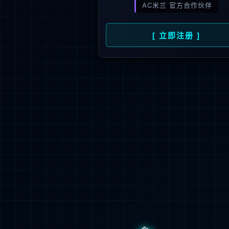
站.多宝电竞业务包含体育,彩票,电竞,棋
牌,电子娱乐,真人视讯,一直深受广大群
众的喜爱,多年来一直致力于为您提供最
稳定的APP,官网,平台,入口,网页版.
QQ
邮箱
文章数
阅读量
1386
50604
北京时间4月
名第四的马德
标签列表
战意拉满，悬
致力于足球计
欧联
(1)
参赛
(1)
过亏，不过庆
足球俱乐部
(1)
乌莫
(1)
数据导向率达到
布伦特福德
(1)
林高远
(1)
伟大的传奇
(1)
一线
(1)