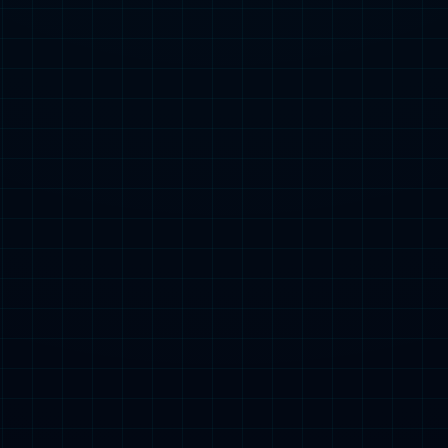
仁，总比分6-5惊险晋级，连续两个赛季闯入欧冠决赛，创造了法国足
马竞出局真因曝光！揪出三大罪人，格列兹曼120场0冠告
伦敦碗头号遗珠，马德里竞技憾别欧冠赛场，总比分一球之差，1比
他们在欧冠征程的终结。纵观这场比赛，失利于阿森纳本非不可接受，
“我爱上这位教练了！”：杰罗姆·罗滕对路易斯·恩里克的深
引言：欧冠决赛背景下的激情赞歌当巴黎圣日耳曼再次挺进欧冠决
灯再次照在这座法国首都的球衣上。两年连续杀入最终对决，不
书...
引言：史无前例的慷慨，全员共襄欧冠盛举当球队把目标定在欧洲
动作往往不仅是新闻，更是一种信号。巴黎圣日耳曼主席纳赛尔·阿尔
恩里克掌舵 巴黎名嘴直言“我爱这个教练”
RMC 名嘴热罗姆·罗滕在巴黎圣日耳曼（PSG）连续第二次杀入