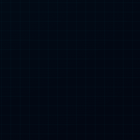
球的...
别
2的比分宣告了
然而，未...
情告白
赛，欧洲的聚光
仅是战绩的说明
豪掷千金！巴黎圣日耳曼主席纳赛尔·阿尔赫莱菲邀全体员工共赴欧冠决赛盛宴
之巅时，领袖的
赫莱菲这次...
欧冠决赛后，对主