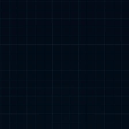
实力悬殊，但战意无价
表现糟糕，32轮仅积32分，排名倒数第三，距离安全区仅1分之差。球队
，防守也漏洞百出，场均失球1.3个。不过，埃尔切近期主场状态有所回
2胜2平的战绩，展现出极强的保级韧性。
冠区，32轮积57分，领先第五名皇家贝蒂斯多达11分。球队进攻端火力
守端近期出现明显下滑，近10场比赛场均失球接近2球。更棘手的是，马
阵巴萨的比赛，本场联赛大概率会进行轮换，以保留主力球员的体能。
埃尔切主场成“生命线”，马竞客场低迷
主场战绩明显优于客场，所有胜绩均来自主场。球队在主场往往能爆发出
守和高效的反击，多次逼平强敌。此番面对马竞，埃尔切必将全力以赴，
场表现低迷，近5个正赛客场仅取得1胜4负的战绩。球队在客场往往难
容易出现漏洞。此番客场挑战保级心切的埃尔切，马竞恐怕难以轻松取胜
尔切有望爆冷，马竞需防平局