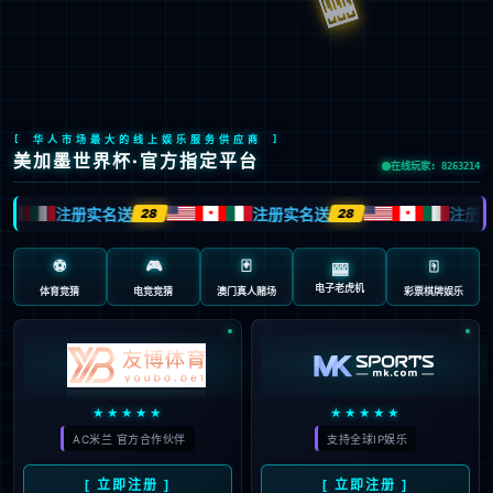
首页
>
西甲
多宝电竞|Home_多宝电竞|Home
多宝电竞|Home_多宝电竞|Home⚓【七律·夏荷推荐】⚓是中
国知名综合娱乐网站.多宝电竞业务包含体育,彩票,电竞,棋牌,
电子娱乐,真人视讯,一直深受广大群众的喜爱,多年来一直致力
于为您提供最稳定的APP,官网,平台,入口,网页版.
QQ
邮箱
文章数
阅读量