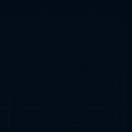
边路对抗：皇家社会的边路技术细腻且传中频率高，巴伦西亚
必须在边后卫与边锋的协同上做好防守。利用边路抢断与及时
回防，可以减少被中和内切形成的射门机会。同时，巴伦西亚
可通过边路快速反击，利用皇家社会攻入对方半场留下的防守
空当，制造一对二的突破机会。
速度与反击：巴伦西亚在主场通常会寻求更高的进攻效率，若
能通过快速反击抓住对方后防不稳的瞬间，将显著提升取分概
率。皇家社会若能通过中场压迫和球权优势限制对方反击，则
将占据主动。
定位球与细节：两队在定位球防守与进攻上的表现可能决定比
赛结果。皇家社会常常通过有针对性的站位与跑位制造定位球
威胁；而巴伦西亚若在角球与任意球时组织严密，也可能通过
高点争抢或二次进攻取得进球。
三、关键球员与潜在影响者
巴伦西亚需要依靠核心中场与前锋在攻防转换中的表现。中场