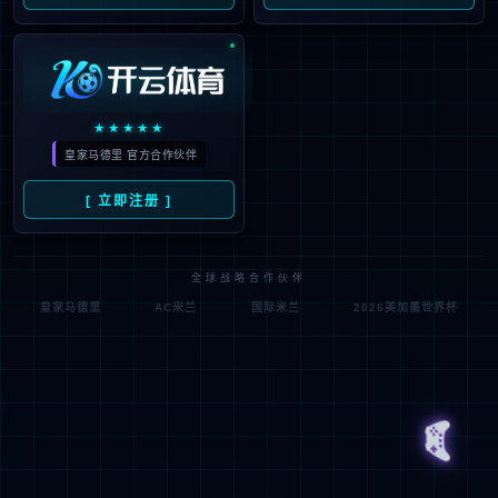
1386
50604
周六027西甲巴伦西亚VS皇家社会【赛事评析】
admin
2025-08-16 00:44:43
西甲
一、近期表现与心理状态
巴伦西亚：近期战绩呈现波动。作为一支传统强队，巴伦西亚